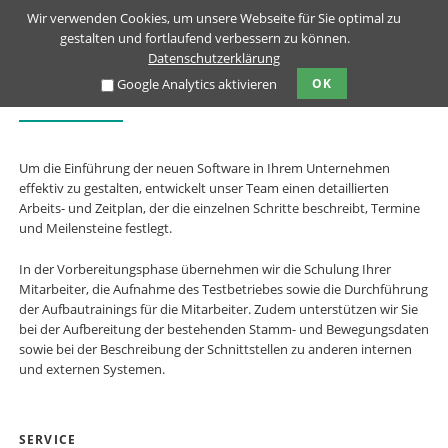
Wir verwenden Cookies, um unsere Webseite für Sie optimal zu
gestalten und fortlaufend verbessern zu können.
Datenschutzerklärung
Google Analytics aktivieren
OK
SOFTWAREEINFÜHRUNG
Um die Einführung der neuen Software in Ihrem Unternehmen
effektiv zu gestalten, entwickelt unser Team einen detaillierten
Arbeits- und Zeitplan, der die einzelnen Schritte beschreibt, Termine
und Meilensteine festlegt.
In der Vorbereitungsphase übernehmen wir die Schulung Ihrer
Mitarbeiter, die Aufnahme des Testbetriebes sowie die Durchführung
der Aufbautrainings für die Mitarbeiter. Zudem unterstützen wir Sie
bei der Aufbereitung der bestehenden Stamm- und Bewegungsdaten
sowie bei der Beschreibung der Schnittstellen zu anderen internen
und externen Systemen.
NAVIGATION
SERVICE